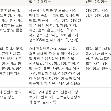
필수 수집항목
선택 수집항목
및 회원 관리, 
사용자 ID, 이름 및 프로필 사진, 
생년월일, 사진,
도 매칭, 서비스 
이메일 주소, 비밀번호, 휴대전화
장, 이상형 정보
서비스 및 서비스 
번호, 이용자 닉네임, 성별, 생년월
·개발하는 모든 
일, 사용자 위치, 키, 체형, 학력, 
보 연동 및 활용
직업, 음주, 흡연,, 사진, IP 주소, 
국가정보, 접속시간, 모바일기기
정보(OS버전,디바이스 ID, 언어)
리, 공지사항 및 
휴대전화번호, Facebook 계정, 
직장, 학교, 성격
 콘텐츠 제공, 
혹은 이메일 주소, 비밀번호(이메
용자가 서비스 
련된 문의나 분
일 계정 이용시), 닉네임, 성별,

공, 전송, 스트
건강한 서비스 환
생년월일, 위치, 키, 체형, 학력, 직
드한 사진, 영상(
모니터링, 법령이
업, 음주, 흡연, 사진, 서비스 이용 
음성정보, 연락
한 피해행위의 
내역, 단말기 정보, 이용자가 작성
한 단문 메세지, 작성한 글과 같이 
이용자 간의 커뮤니케이션 컨텐츠
 콘텐츠 등의 
이름, 구매상품정보, 신용카드정
요금 정산

보(카드번호, 카드만료일), 은행계
좌 정보, 결제기록