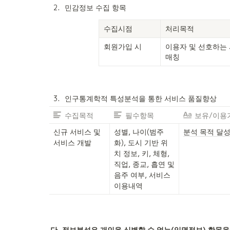
2
.
민감정보 수집 항목
수집시점
처리목적
회원가입 시
이용자 및 선호하는 
매칭
3
.
인구통계학적 특성분석을 통한 서비스 품질향상
수집목적
필수항목
보유/이용
신규 서비스 및 
성별, 나이(범주
분석 목적 달성
서비스 개발
화), 도시 기반 위
치 정보, 키, 체형, 
직업, 종교, 흡연 및 
음주 여부, 서비스 
이용내역
단, 정보분석은 개인을 식별할 수 없는(익명정보) 항목을