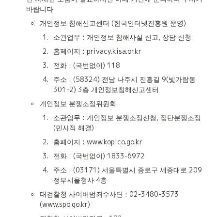
바랍니다.
◦
개인정보 침해신고센터 (한국인터넷진흥원 운영)
1
.
소관업무 : 개인정보 침해사실 신고, 상담 신청
2
.
홈페이지 : privacy.kisa.or.kr
3
.
전화 : (국번없이) 118
4
.
주소 : (58324) 전남 나주시 진흥길 9(빛가람동 
301-2) 3층 개인정보침해신고센터
◦
개인정보 분쟁조정위원회
1
.
소관업무 : 개인정보 분쟁조정신청, 집단분쟁조정 
(민사적 해결)
2
.
홈페이지 : www.kopico.go.kr
3
.
전화 : (국번없이) 1833-6972
4
.
주소 : (03171) 서울특별시 종로구 세종대로 209 
정부서울청사 4층
◦
대검찰청 사이버범죄수사단 : 02-3480-3573 
(www.spo.go.kr)