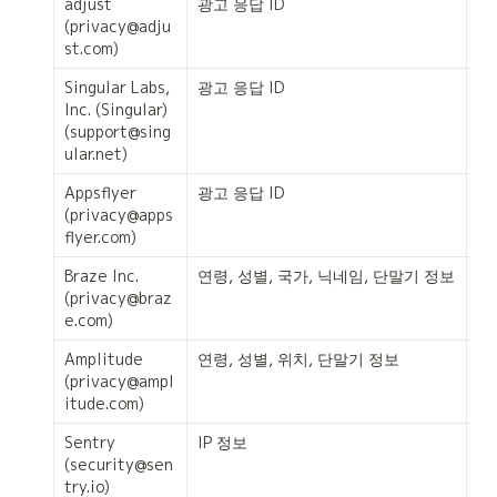
adjust

광고 응답 ID
로
(privacy@adju
라
st.com)
추
Singular Labs, 
광고 응답 ID
로
Inc. (Singular)

라
(support@sing
추
ular.net)
Appsflyer

광고 응답 ID
로
(privacy@apps
라
flyer.com)
추
Braze Inc.

연령, 성별, 국가, 닉네임, 단말기 정보
서
(privacy@braz
태
e.com)
니
Amplitude

연령, 성별, 위치, 단말기 정보
서
(privacy@ampl
태
itude.com)
Sentry

IP 정보
에
(security@sen
및 
try.io)
경