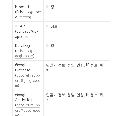
Newrelic

IP 정보
에
(Privacy@newr
및 
elic.com)
경
IP-API

IP 정보
에
(contact@ip-
및 
api.com)
경
DataDog

IP 정보
에
(
privacy@data
및 
doghq.com
)
경
Google 
단말기 정보, 성별, 연령, IP 정보, 위
서
Firebase

치
태
(
googlekrsupp
ort@google.co
m
)
Google 
단말기 정보, 성별, 연령, IP 정보, 위
서
Analytics

치
태
(
googlekrsupp
ort@google.co
m
)