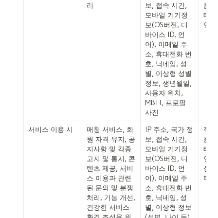
리
보, 접속 시간, 
음주
모바일 기기정
테스트
보(OS버전, 디
연락
바이스 ID, 언
어), 이메일 주
소, 휴대전화 번
호, 닉네임, 성
별, 
이상형 성별 
정보, 
생년월일, 
사용자 위치, 
MBTI, 프로필 
사진
서비스 이용 시
매칭 서비스, 회
IP 주소, 국가 정
원 자격 유지, 공
보, 접속 시간, 
음주
지사항 및 각종 
모바일 기기정
테스트
고지 및 통지, 콘
보(OS버전, 디
연락
텐츠 제공, 서비
바이스 ID, 언
심사
스 이용과 관련
어), 이메일 주
타일
된 문의 및 분쟁 
소, 휴대전화 번
처리, 기능 개선, 
호, 닉네임, 성
건강한 서비스 
별, 
이상형 정보
환경 조성을 위
(성별, 나이 등), 