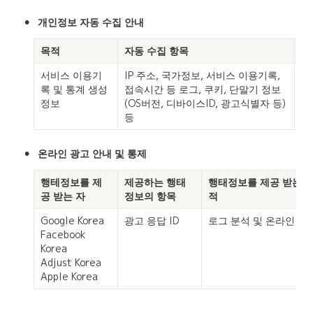
•
개인정보 자동 수집 안내
목적
자동 수집 항목
보
서비스 이용기
IP 주소, 국가정보, 서비스 이용기록, 
회
록 및 통계 생성 
접속시간 등 로그, 쿠키, 단말기 정보
간
정보
(OS버전, 디바이스ID, 광고식별자 등)
등
•
온라인 광고 안내 및 통제
행테정보를 제
제공하는 행태
행태정보를 제공 받는 자
공 받는 자
정보의 항목
적
Google Korea

광고 응답 ID
로그 분석 및 온라인 광
Facebook 
Korea

Adjust Korea

Apple Korea